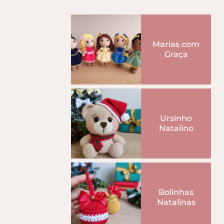
Marias com
Graça
Ursinho
Natalino
Bolinhas
Natalinas