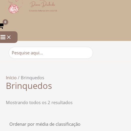
para
por
o
classificação
conteúdo
média
Procurar:
Início
/ Brinquedos
Brinquedos
Mostrando todos os 2 resultados