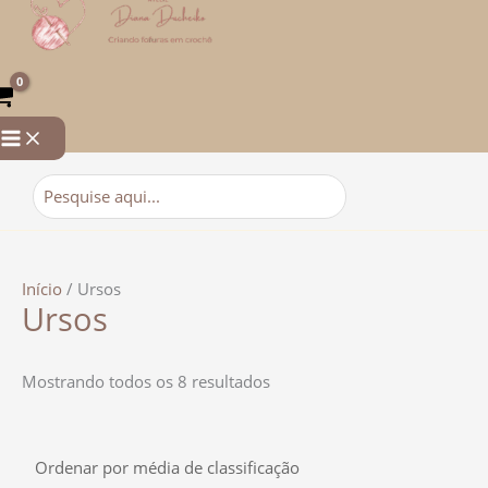
para
por
o
classificação
conteúdo
média
Procurar:
Início
/ Ursos
Ursos
Mostrando todos os 8 resultados