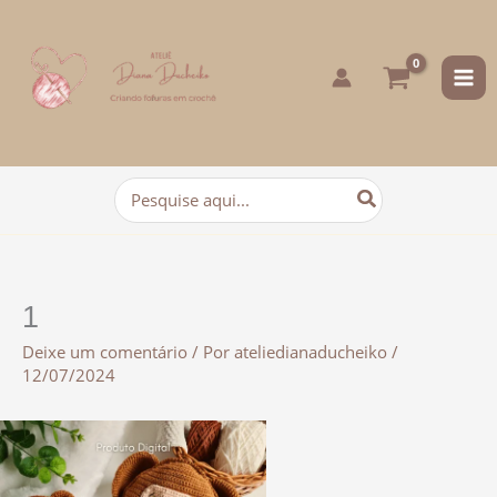
para
o
conteúdo
Procurar:
1
Deixe um comentário
/ Por
ateliedianaducheiko
/
12/07/2024