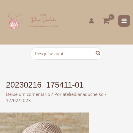
para
o
conteúdo
Procurar:
20230216_175411-01
Deixe um comentário
/ Por
ateliedianaducheiko
/
17/02/2023