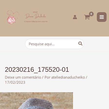
para
o
conteúdo
Procurar:
20230216_175520-01
Deixe um comentário
/ Por
ateliedianaducheiko
/
17/02/2023