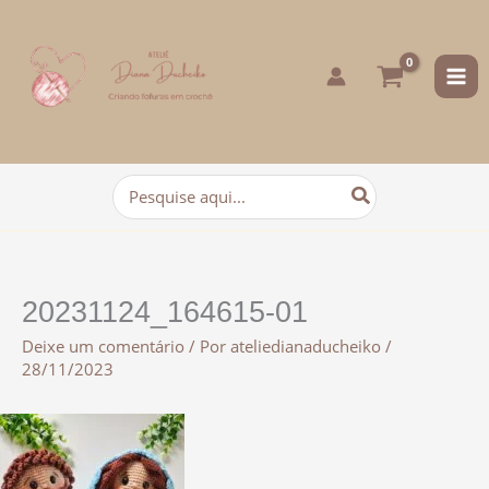
para
o
conteúdo
Procurar:
20231124_164615-01
Deixe um comentário
/ Por
ateliedianaducheiko
/
28/11/2023