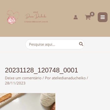
para
o
conteúdo
Procurar:
20231128_120748_0001
Deixe um comentário
/ Por
ateliedianaducheiko
/
28/11/2023