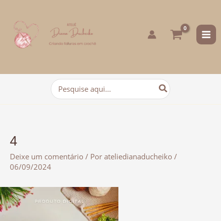
para
o
conteúdo
Procurar:
4
Deixe um comentário
/ Por
ateliedianaducheiko
/
06/09/2024