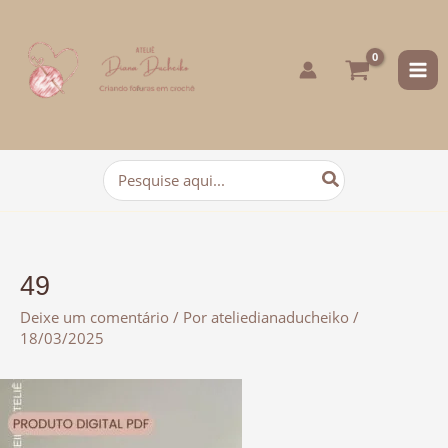
para
o
conteúdo
Procurar:
49
Deixe um comentário
/ Por
ateliedianaducheiko
/
18/03/2025