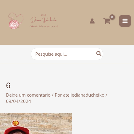
para
o
conteúdo
Procurar:
6
Deixe um comentário
/ Por
ateliedianaducheiko
/
09/04/2024