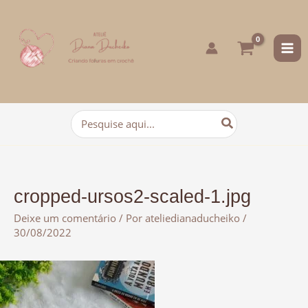
para
o
conteúdo
Procurar:
cropped-ursos2-scaled-1.jpg
Deixe um comentário
/ Por
ateliedianaducheiko
/
30/08/2022