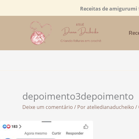
Ir
Receitas de amigurumi fá
para
o
conteúdo
Rece
depoimento3depoimento
Deixe um comentário
/ Por
ateliedianaducheiko
/