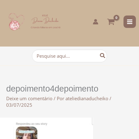
para
o
conteúdo
Procurar:
depoimento4depoimento
Deixe um comentário
/ Por
ateliedianaducheiko
/
03/07/2025