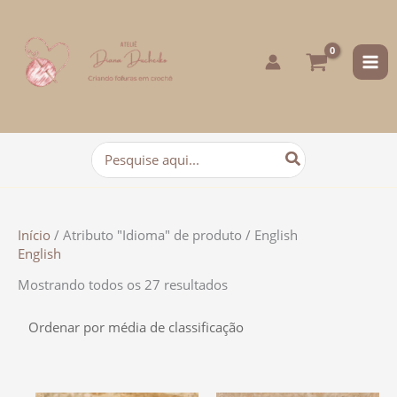
para
por
o
classificação
conteúdo
média
Procurar:
Início
/ Atributo "Idioma" de produto / English
English
Mostrando todos os 27 resultados