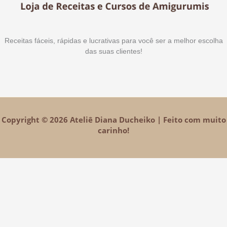
Receitas fáceis, rápidas e lucrativas para você ser a melhor escolha
das suas clientes!
Copyright © 2026 Ateliê Diana Ducheiko | Feito com muito
carinho!