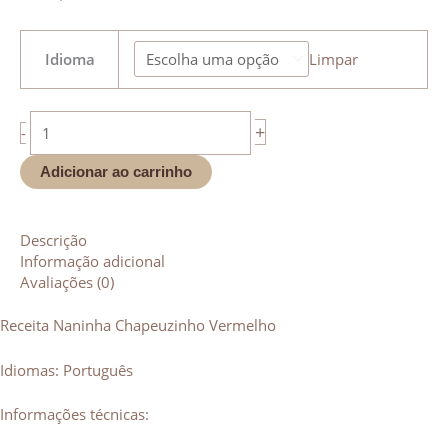
Receita
Idioma
Limpar
Naninha
Chapeuzinho
Vermelho
(PT/ES/EN)
+
-
quantidade
Adicionar ao carrinho
Descrição
Informação adicional
Avaliações (0)
Receita Naninha Chapeuzinho Vermelho
Idiomas: Português
Informações técnicas: