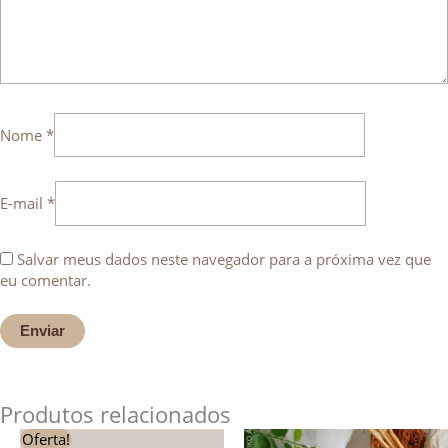
Nome
*
E-mail
*
Salvar meus dados neste navegador para a próxima vez que
eu comentar.
Produtos relacionados
O
O
Este
Este
Oferta!
preço
preço