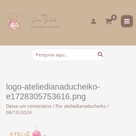
para
o
conteúdo
Procurar:
logo-ateliedianaducheiko-
e1728305753616.png
Deixe um comentário
/ Por
ateliedianaducheiko
/
08/10/2024