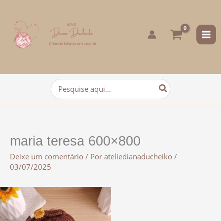
para
o
conteúdo
Procurar:
maria teresa 600×800
Deixe um comentário
/ Por
ateliedianaducheiko
/
03/07/2025