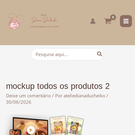
para
o
conteúdo
Procurar:
mockup todos os produtos 2
Deixe um comentário
/ Por
ateliedianaducheiko
/
30/06/2026