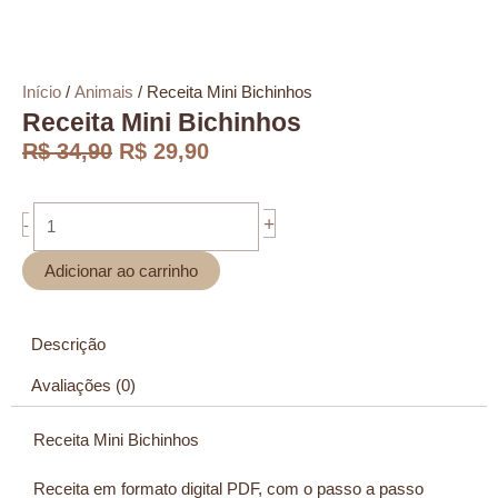
Início
/
Animais
/ Receita Mini Bichinhos
Receita Mini Bichinhos
O
O
R$
34,90
R$
29,90
preço
preço
original
atual
Receita
era:
é:
+
-
Mini
R$ 34,90.
R$ 29,90.
Bichinhos
Adicionar ao carrinho
quantidade
Descrição
Avaliações (0)
Receita Mini Bichinhos
Receita em formato digital PDF, com o passo a passo