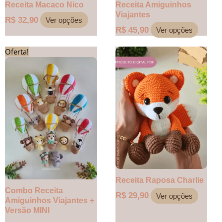
do
do
Receita Macaco Nico
Receita Amiguinhos
produto
produt
Viajantes
R$
32,90
Ver opções
R$
45,90
Ver opções
Este
Este
Oferta!
O
O
produto
produt
preço
preço
tem
tem
original
atual
várias
várias
era:
é:
variantes.
variant
R$ 56,90.
R$ 39,90.
As
As
opções
opções
podem
podem
ser
ser
escolhidas
escolh
na
na
página
página
do
do
Receita Raposa Charlie
produto
produt
Combo Receita
R$
29,90
Ver opções
Amiguinhos Viajantes +
Versão MINI