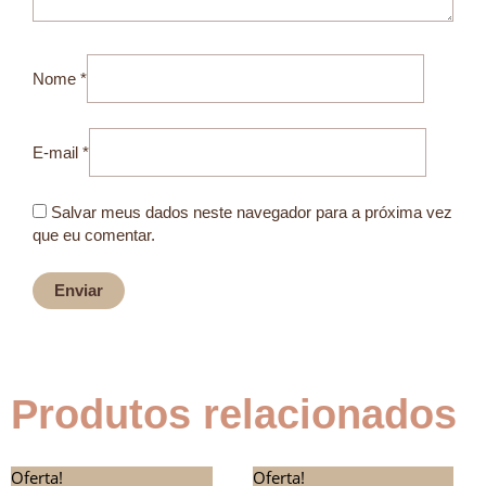
Nome
*
E-mail
*
Salvar meus dados neste navegador para a próxima vez
que eu comentar.
Produtos relacionados
Este
Oferta!
O
O
Oferta!
O
O