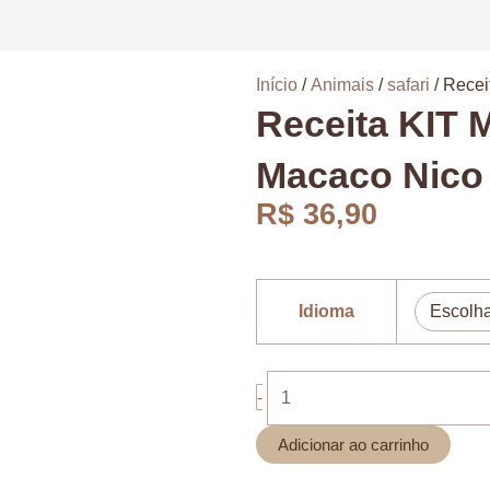
Início
/
Animais
/
safari
/ Recei
Receita KIT 
Macaco Nico
R$
36,90
Receita
Idioma
KIT
Macaco
Nico
+
-
Mini
Adicionar ao carrinho
Macaco
Nico