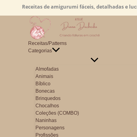
Ir
Receitas de amigurumi fáceis, detalhadas e lucr
para
o
conteúdo
Receitas/Patterns
Categorias
Almofadas
Animais
Bíblico
Bonecas
Brinquedos
Chocalhos
Coleções (COMBO)
Naninhas
Personagens
Profissões