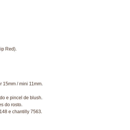
ip Red).
or 15mm / mini 11mm.
do e pincel de blush.
s do rosto.
148 e chantilly 7563.