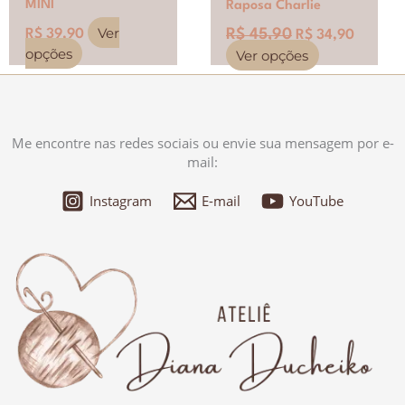
MINI
Raposa Charlie
Ver
R$
39,90
R$
45,90
R$
34,90
opções
Ver opções
Me encontre nas redes sociais ou envie sua mensagem por e-
mail:
Instagram
E-mail
YouTube