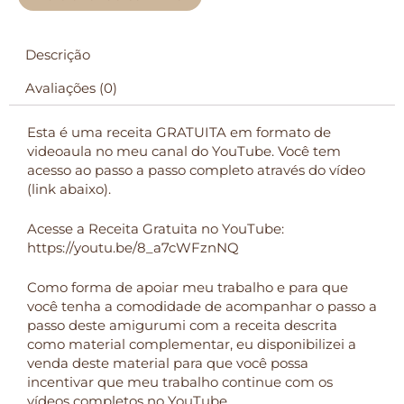
-
Receita
Vaquinha
Descrição
Amorinha
(Videoaula
Avaliações (0)
gratuita
no
Esta é uma receita GRATUITA em formato de
YouTube)
videoaula no meu canal do YouTube. Você tem
quantidade
acesso ao passo a passo completo através do vídeo
(link abaixo).
Acesse a Receita Gratuita no YouTube:
https://youtu.be/8_a7cWFznNQ
Como forma de apoiar meu trabalho e para que
você tenha a comodidade de acompanhar o passo a
passo deste amigurumi com a receita descrita
como material complementar, eu disponibilizei a
venda deste material para que você possa
incentivar que meu trabalho continue com os
vídeos completos no YouTube.