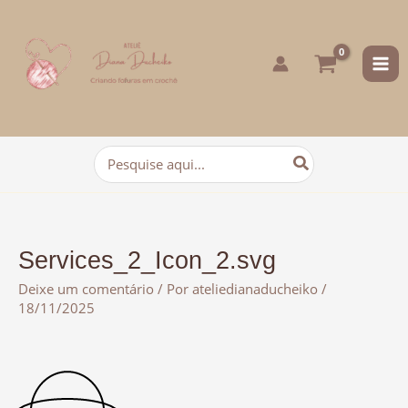
para
o
conteúdo
Procurar:
Services_2_Icon_2.svg
Deixe um comentário
/ Por
ateliedianaducheiko
/
18/11/2025