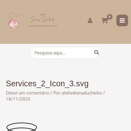
para
o
conteúdo
Procurar:
Services_2_Icon_3.svg
Deixe um comentário
/ Por
ateliedianaducheiko
/
18/11/2025