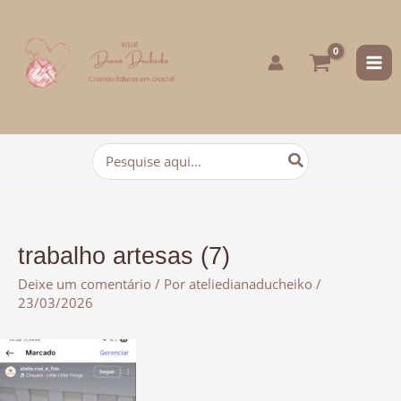
para
o
conteúdo
Procurar:
trabalho artesas (7)
Deixe um comentário
/ Por
ateliedianaducheiko
/
23/03/2026