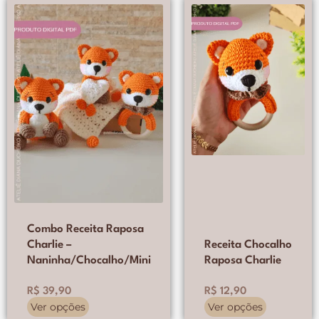
Este
Este
produto
produto
tem
tem
várias
várias
variantes.
variantes.
As
As
opções
opções
podem
podem
ser
ser
escolhidas
escolhidas
na
na
página
página
do
do
produto
produto
Combo Receita Raposa
Charlie –
Receita Chocalho
Naninha/Chocalho/Mini
Raposa Charlie
R$
39,90
R$
12,90
Ver opções
Ver opções