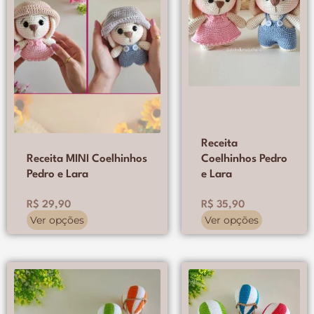
As
As
opções
opções
podem
podem
ser
ser
escolhidas
escolhidas
na
na
página
página
do
do
produto
produto
Receita
Receita MINI Coelhinhos
Coelhinhos Pedro
Pedro e Lara
e Lara
R$
29,90
R$
35,90
Ver opções
Ver opções
Este
Este
produto
produto
tem
tem
várias
várias