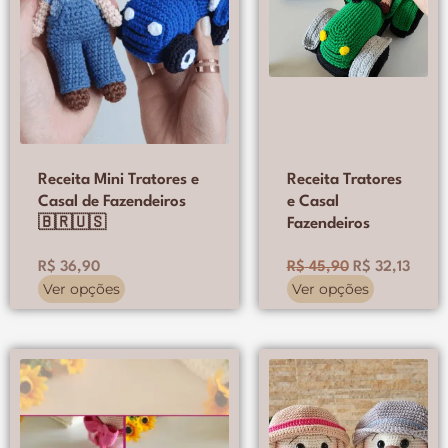
podem
podem
ser
ser
escolhidas
escolhidas
na
na
página
página
do
do
produto
produto
Receita Mini Tratores e
Receita Tratores
Casal de Fazendeiros
e Casal
🇧🇷🇺🇸
Fazendeiros
R$
36,90
R$
45,90
R$
32,13
Ver opções
Ver opções
Este
Este
produto
produto
tem
tem
várias
várias
variantes.
variantes.