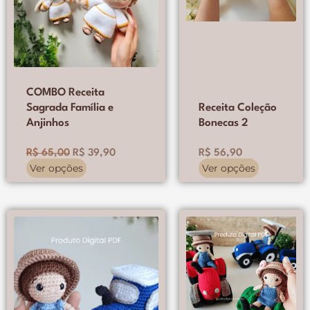
escolhidas
escolhidas
na
na
página
página
do
do
produto
produto
COMBO Receita
Sagrada Família e
Receita Coleção
Anjinhos
Bonecas 2
R$
65,00
R$
39,90
R$
56,90
Ver opções
Ver opções
Este
Este
O
O
produto
produto
preço
preço
tem
tem
original
atual
várias
várias
era:
é:
variantes.
variantes.
R$ 45,90.
R$ 32
As
As
opções
opções