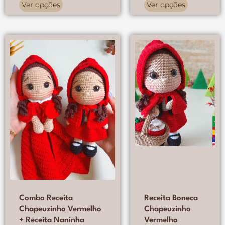
Ver opções
Ver opções
Este
Este
produto
produto
tem
tem
várias
várias
variantes.
variantes.
As
As
opções
opções
podem
podem
ser
ser
escolhidas
escolhidas
na
na
página
página
do
do
produto
produto
Combo Receita
Receita Boneca
Chapeuzinho Vermelho
Chapeuzinho
+ Receita Naninha
Vermelho