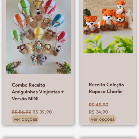
tem
tem
original
atual
original
atual
várias
várias
era:
é:
era:
é:
variantes.
variantes.
R$ 56,90.
R$ 39,90.
R$ 45,90.
R$ 34,90.
As
As
opções
opções
podem
podem
ser
ser
escolhidas
escolhidas
na
na
página
página
do
do
produto
produto
Receita Coleção
Combo Receita
Raposa Charlie
Amiguinhos Viajantes +
Versão MINI
R$
45,90
R$
56,90
R$
39,90
R$
34,90
Ver opções
Ver opções