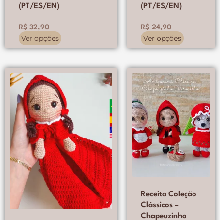
(PT/ES/EN)
(PT/ES/EN)
R$
32,90
R$
24,90
Ver opções
Ver opções
Este
Este
O
O
produto
produto
preço
preço
tem
tem
original
atual
várias
várias
era:
é:
variantes.
variantes.
R$ 65,00.
R$ 49,90.
As
As
opções
opções
podem
podem
ser
ser
escolhidas
escolhidas
na
na
página
página
Receita Coleção
do
do
produto
produto
Clássicos –
Chapeuzinho