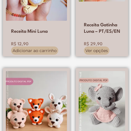
na
página
do
produto
Receita Gatinha
Receita Mini Luna
Luna – PT/ES/EN
R$
12,90
R$
29,90
Adicionar ao carrinho
Ver opções
O
O
preço
preço
original
atual
era:
é:
R$ 34,90.
R$ 29,90.