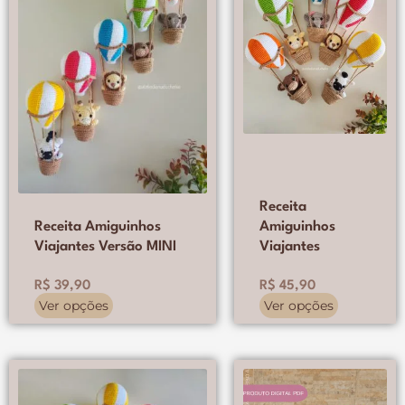
variantes.
variantes.
As
As
opções
opções
podem
podem
ser
ser
escolhidas
escolhidas
na
na
página
página
do
do
produto
produto
Receita
Receita Amiguinhos
Amiguinhos
Viajantes Versão MINI
Viajantes
R$
39,90
R$
45,90
Ver opções
Ver opções
Este
Este
O
O
O
O
produto
produto
preço
preço
preço
preço