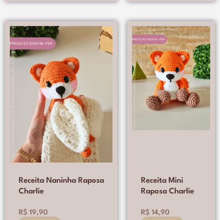
Este
Este
produto
produto
tem
tem
várias
várias
variantes.
variantes.
As
As
opções
opções
podem
podem
ser
ser
escolhidas
escolhidas
na
na
página
página
do
do
produto
produto
Receita Naninha Raposa
Receita Mini
Charlie
Raposa Charlie
R$
19,90
R$
14,90