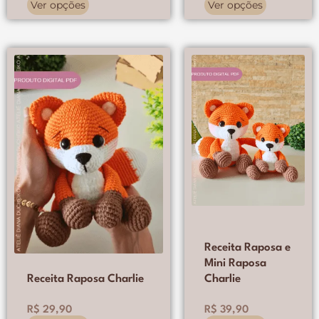
Ver opções
Ver opções
Este
Este
produto
produto
tem
tem
várias
várias
variantes.
variantes.
As
As
opções
opções
podem
podem
ser
ser
escolhidas
escolhidas
na
na
página
página
do
do
produto
produto
Receita Raposa e
Mini Raposa
Receita Raposa Charlie
Charlie
R$
29,90
R$
39,90