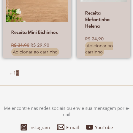
Receita
Elefantinha
Helena
Receita Mini Bichinhos
R$
24,90
Adicionar ao
R$
34,90
R$
29,90
Adicionar ao carrinho
carrinho
←
1
2
Me encontre nas redes sociais ou envie sua mensagem por e-
mail:
Instagram
E-mail
YouTube