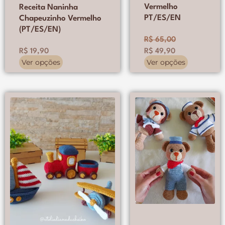
Vermelho
Receita Naninha
PT/ES/EN
Chapeuzinho Vermelho
(PT/ES/EN)
R$
65,00
R$
19,90
R$
49,90
Ver opções
Ver opções
Este
Este
produto
produto
tem
tem
várias
várias
variantes.
variantes.
As
As
opções
opções
podem
podem
ser
ser
escolhidas
escolhidas
na
na
página
página
do
do