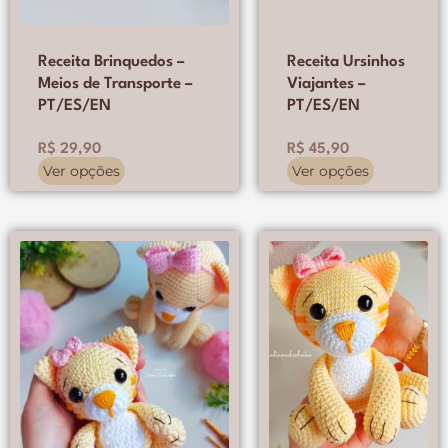
produto
produto
Receita Brinquedos –
Receita Ursinhos
Meios de Transporte –
Viajantes –
PT/ES/EN
PT/ES/EN
R$
29,90
R$
45,90
Ver opções
Ver opções
Este
produto
tem
várias
variantes.
As
opções
podem
ser
escolhidas