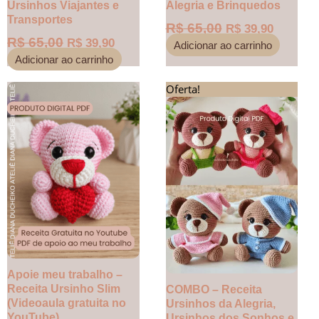
Ursinhos Viajantes e
Alegria e Brinquedos
Transportes
R$
65,00
R$
39,90
R$
65,00
R$
39,90
Adicionar ao carrinho
Adicionar ao carrinho
Este
Oferta!
O
O
produto
preço
preço
tem
original
atual
várias
era:
é:
variantes.
R$ 72,55.
R$ 49,00
As
opções
podem
ser
escolhidas
na
página
do
Apoie meu trabalho –
produto
Receita Ursinho Slim
COMBO – Receita
(Videoaula gratuita no
Ursinhos da Alegria,
YouTube)
Ursinhos dos Sonhos e