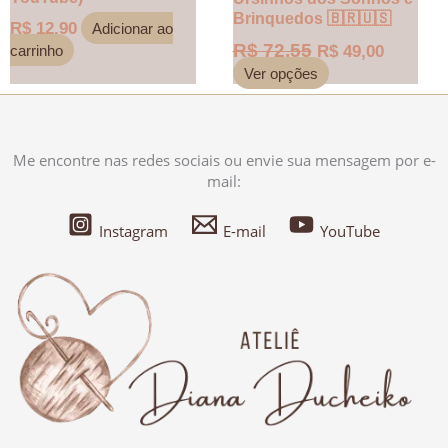
Brinquedos 🇧🇷🇺🇸
R$
12,90
Adicionar ao
R$
72,55
carrinho
R$
49,00
Ver opções
Me encontre nas redes sociais ou envie sua mensagem por e-
mail:
Instagram
E-mail
YouTube